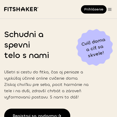
Prihlásenie
Schudni a
C
vi
č
d
o
m
a
a
cíť s
s
k
v
el
spevni
a
e!
telo
s nami
Ušetri si cestu do fitka, čas aj peniaze a
vyskúšaj účinné online cvičenie doma.
Získaj chvíľku pre seba, pocit harmónie na
tele i na duši, zdravší chrbát a zároveň
vyformovanú postavu. S nami to dáš!
Registruj sa zadarmo