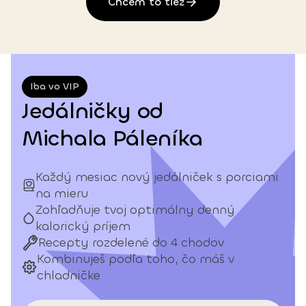
Chcem to tiež
Iba vo VIP
Jedálničky od
Michala Páleníka
Každý mesiac nový jedálniček s porciami
na mieru
Zohľadňuje tvoj optimálny denný
kalorický príjem
Recepty rozdelené do 4 chodov
Kombinuješ podľa toho, čo máš v
chladničke