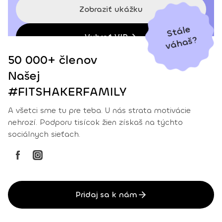
Zobraziť ukážku
St
ál
e
v
á
h
aš
Vybrať VIP
?
50 000+ členov
Našej
#FITSHAKERFAMILY
A všetci sme tu pre teba. U nás strata motivácie
nehrozí. Podporu tisícok žien získaš na týchto
sociálnych sieťach.
Pridaj sa k nám