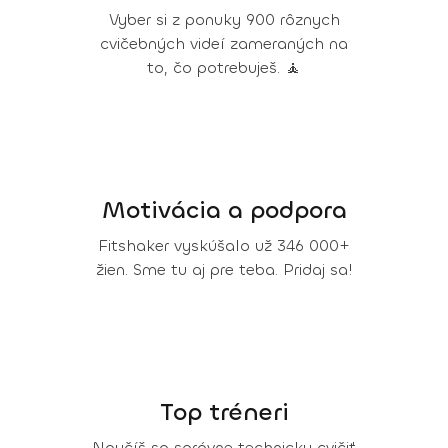
Vyber si z ponuky 900 rôznych
cvičebných videí zameraných na
to, čo potrebuješ. 🧘
Motivácia a podpora
Fitshaker vyskúšalo už 346 000+
žien. Sme tu aj pre teba. Pridaj sa!
Top tréneri
Naučíš sa správne technicky cvičiť