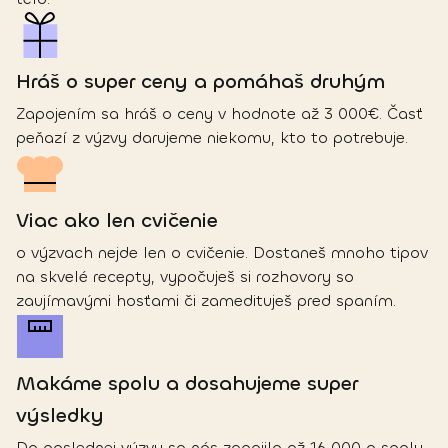
Hráš o super ceny a pomáhaš druhým
Zapojením sa hráš o ceny v hodnote až 3 000€. Časť
peňazí z výzvy darujeme niekomu, kto to potrebuje.
Viac ako len cvičenie
o výzvach nejde len o cvičenie. Dostaneš mnoho tipov
na skvelé recepty, vypočuješ si rozhovory so
zaujímavými hosťami či zamedituješ pred spaním.
Makáme spolu a dosahujeme super 
výsledky
Do poslednej výzvy sa nás zapojilo až 16 000 a spolu