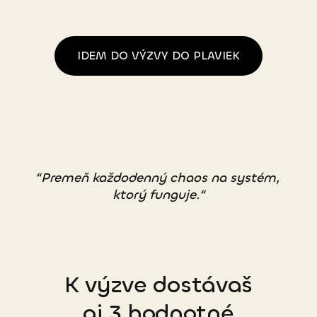
IDEM DO VÝZVY DO PLAVIEK
“
Premeň každodenný chaos na systém, 
ktorý funguje.
“
K výzve dostávaš
aj 3 hodnotné