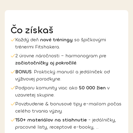
Čo získaš
Každý deň
nové tréningy
so špičkovými
trénermi Fitshakera.
2 úrovne náročnosti – harmonogram pre
začiatočníčky aj pokročilé
.
BONUS
: Praktický manuál a jedálniček od
výživovej poradkyne.
Podporu komunity viac ako
50 000 žien
v
uzavretej skupine.
Povzbudenie & bonusové tipy e-mailom počas
celého trvania výzvy.
150+ materiálov na stiahnutie
- jedálničky,
pracovné listy, receptové e-booky, ...