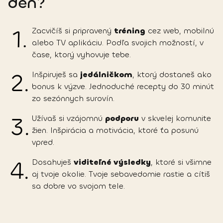
deň?
1
.
Zacvičíš si pripravený
tréning
cez web, mobilnú
alebo TV aplikáciu. Podľa svojich možností, v
čase, ktorý vyhovuje tebe.
2
.
Inšpiruješ sa
jedálničkom
, ktorý dostaneš ako
bonus k výzve. Jednoduché recepty do 30 minút
zo sezónnych surovín.
3
.
Užívaš si vzájomnú
podporu
v skvelej komunite
žien. Inšpirácia a motivácia, ktoré ťa posunú
vpred.
4
.
Dosahuješ
viditeľné výsledky
, ktoré si všimne
aj tvoje okolie. Tvoje sebavedomie rastie a cítiš
sa dobre vo svojom tele.