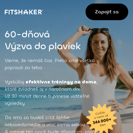
Zapojiť sa
60-dňová
Výzva do plaviek
Vieme, že nemáš čas. Preto sme všetko
pripravili za teba.
Vyskúšaj
efektívne tréningy na doma
,
ktoré zvládneš aj v náročnom dni.
Už 30 minút denne ti prinesie viditeľné
výsledky.
Do leta sa budeš cítiť ľahšie,
sebavedomejšie a viac sama sebou.
A presne ten pocit bude dôvodom, prečo