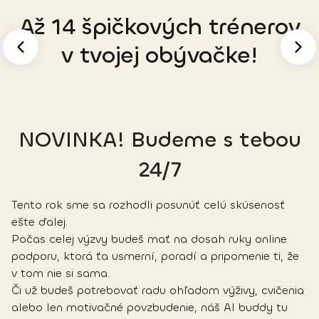
Až 14 špičkových trénerov
v tvojej obývačke!
NOVINKA! Budeme s tebou
24/7
Tento rok sme sa rozhodli posunúť celú skúsenosť 
ešte ďalej.
Počas celej výzvy budeš mať na dosah ruky online 
podporu, ktorá ťa usmerní, poradí a pripomenie ti, že 
v tom nie si sama.
Či už budeš potrebovať radu ohľadom výživy, cvičenia 
alebo len motivačné povzbudenie, náš AI buddy tu 