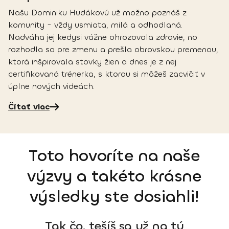
Našu Dominiku Hudákovú už možno poznáš z
komunity - vždy usmiata, milá a odhodlaná.
Nadváha jej kedysi vážne ohrozovala zdravie, no
rozhodla sa pre zmenu a prešla obrovskou premenou,
ktorá inšpirovala stovky žien a dnes je z nej
certifikovaná trénerka, s ktorou si môžeš zacvičiť v
úplne nových videách.
Čítať viac
Toto hovoríte na naše
výzvy a takéto krásne
výsledky ste dosiahli!
Tak čo, tešíš sa už na tú