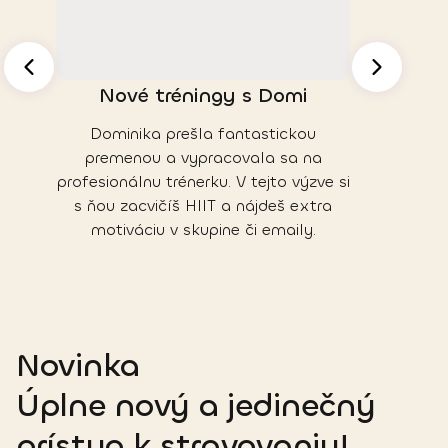
Nové tréningy s Domi
Intui
Dominika prešla fantastickou
Prejedanie, 
premenou a vypracovala sa na
riešenie p
profesionálnu trénerku. V tejto výzve si
spolu vyst
s ňou zacvičíš HIIT a nájdeš extra
jedlu aj k 
motiváciu v skupine či emaily.
Barba
Novinka
Úplne nový a jedinečný
prístup k stravovaniu!