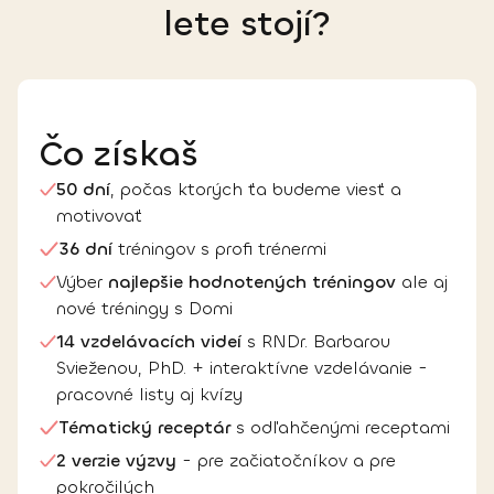
lete stojí?
Čo získaš
50 dní
, počas ktorých ťa budeme viesť a
motivovať
36 dní
tréningov s profi trénermi
Výber
najlepšie hodnotených tréningov
ale aj
nové tréningy s Domi
14 vzdelávacích videí
s RNDr. Barbarou
Svieženou, PhD. + interaktívne vzdelávanie -
pracovné listy aj kvízy
Tématický receptár
s odľahčenými receptami
2 verzie výzvy
- pre začiatočníkov a pre
pokročilých