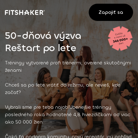
Zapojiť sa
50-dňová výzva
Reštart po lete
Tréningy vytvorené profi trénermi, overené skutočnými
ženami
Chceš sa po lete vrátiť do režimu, ale nevieš, kde
začať?
Vybrali sme pre teba najobľúbenejšie tréningy
posledného roka hodnotené 4,8 hviezdičkami od viac
ako 50 000 žien.
Čaká ťa podpora komunity, nový receptár, iný pohľad