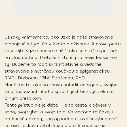
Už roky vnímame to, ako úzko je naše stravovanie
prepojené s tým, čo v živote prežívame. A práve preto
ťa v tejto výzve budeme učiť, ako sa stať expertom
na vlastné telo. Pretože nikto iný to nevie lepšie než
ty! Budeme to robiť skrz intuitívne a vedomé
stravovanie s nutričnou koučkou a epigenetičkou,
RNDr. Barbarou “Bibi” Svieženou, PhD.
Naučíme ťa, ako sa znova naladiť na signály svojho
tela, rozpoznať hlad a sýtosť, jesť bez výčitiek a s
plným prežitkom.
Tento prístup nie je diéta – je to cesta k dôvere v
seba, svoj výber a svoje telo. Vo videách ťa čakajú
praktické návody, tipy aj podpora, ako si vybudovať
zdravý, láskavý vzťah k jedlu a aj k sebe samej.