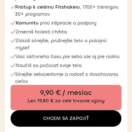
Prístup k celému Fitshakeru
, 1700+ tréningov,
30+ programov
Komunitu
plnú inšpirácie a podpory
Zmierniš bolesti chrbta
Získaš silnejšie, pružnejšie telo a pokojnú
myseľ
Viac aktívneho času pre seba ale aj pre rodinu
Naučíš sa počúvať svoje telo
Silnejšie sebavedomie a radosť z dosahovania
cieľov
9,90 € / mesiac
Len 19,80 € za celé trvanie výzvy
CHCEM SA ZAPOJIŤ