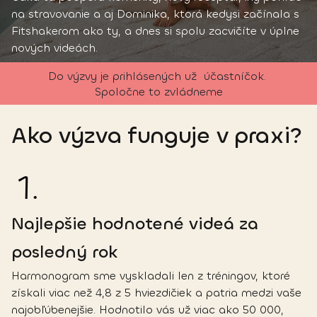
na stravovanie a aj Dominika, ktorá kedysi začínala s
Fitshakerom ako ty, a dnes si spolu zacvičíte v úplne
nových videách.
Do výzvy je prihlásených už 
 účastníčok. 
Spoločne to zvládneme
Ako výzva funguje v praxi?
1
.
Najlepšie hodnotené videá za
posledný rok
Harmonogram sme vyskladali len z tréningov, ktoré
získali viac než 4,8 z 5 hviezdičiek a patria medzi vaše
najobľúbenejšie. Hodnotilo vás už viac ako 50 000,