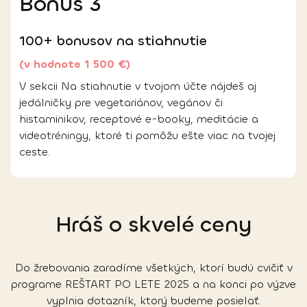
Bonus 3
100+ bonusov na stiahnutie
(v hodnote 1 500 €)
V sekcii Na stiahnutie v tvojom účte nájdeš aj
jedálničky pre vegetariánov, vegánov či
histaminikov, receptové e-booky, meditácie a
videotréningy, ktoré ti pomôžu ešte viac na tvojej
ceste.
Hráš o skvelé ceny
Do žrebovania zaradíme všetkých, ktorí budú cvičiť v
programe REŠTART PO LETE 2025 a na konci po výzve
vyplnia dotazník, ktorý budeme posielať.