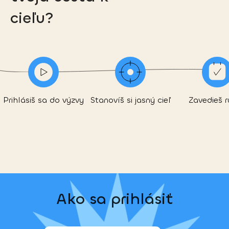
cieľu?
Prihlásiš sa do výzvy
Stanovíš si jasný cieľ
Zavedieš r
Ako sa prihlásiť