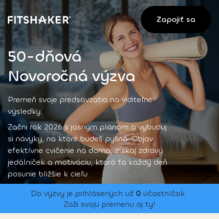
Zapojiť sa
50-dňová
Novoročná výzva
Premeň svoje predsavzatia na viditeľné 
výsledky.
Začni rok 2026 s jasným plánom a vybuduj 
si návyky, na ktoré budeš pyšná. Objav 
efektívne cvičenie na doma, získaj zdravý 
jedálniček a motiváciu, ktorá ťa každý deň 
posunie bližšie k cieľu.
Do výzvy je prihlásených už 
0
 účastníčok. 
Zaži svoju premenu aj ty!