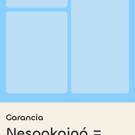
Garancia
Nespokojná =