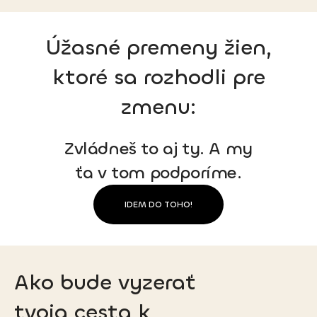
Úžasné premeny žien,
ktoré sa rozhodli pre
zmenu:
Zvládneš to aj ty. A my
ťa v tom podporíme.
IDEM DO TOHO!
Ako bude vyzerať
tvoja cesta k