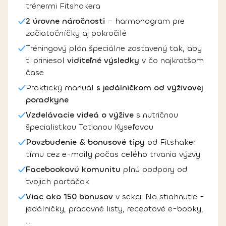
trénermi Fitshakera
2 úrovne náročnosti
– harmonogram pre
začiatočníčky aj pokročilé
Tréningový plán špeciálne zostavený tak, aby
ti priniesol
viditeľné výsledky
v čo najkratšom
čase
Praktický manuál
s jedálničkom od výživovej
poradkyne
Vzdelávacie videá o výžive
s nutričnou
špecialistkou Tatianou Kyseľovou
Povzbudenie & bonusové tipy
od Fitshaker
tímu cez e-maily počas celého trvania výzvy
Facebookovú komunitu
plnú podpory od
tvojich parťáčok
Viac ako 150 bonusov
v sekcii Na stiahnutie -
jedálničky, pracovné listy, receptové e-booky,
...