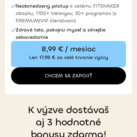
Neobmedzený prístup
k celému FITSHAKER
obsahu, 1700+ tréningov, 30+ programov (s
PREMIUM/VIP členstvom)
Zdravé telo, pokojnú myseľ a silnejšie
sebavedomie
8,99 € / mesiac
Len 17,98 € za celé trvanie výzvy
CHCEM SA ZAPOJIŤ
K výzve dostávaš
aj 3 hodnotné
bonusy zdarma!