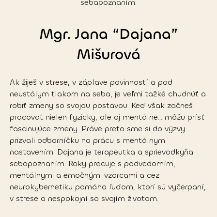
sebapoznaním:
Mgr. Jana “Dajana”
Mišurová
Ak žiješ v strese, v záplave povinností a pod 
neustálym tlakom na seba, je veľmi ťažké chudnúť a 
robiť zmeny so svojou postavou. Keď však začneš 
pracovať nielen fyzicky, ale aj mentálne… môžu prísť 
fascinujúce zmeny. Práve preto sme si do výzvy 
prizvali odborníčku na prácu s mentálnym 
nastavením. Dajana je terapeutka a sprievodkyňa 
sebapoznaním. Roky pracuje s podvedomím, 
mentálnymi a emočnými vzorcami a cez 
neurokybernetiku pomáha ľuďom, ktorí sú vyčerpaní, 
v strese a nespokojní so svojím životom. 