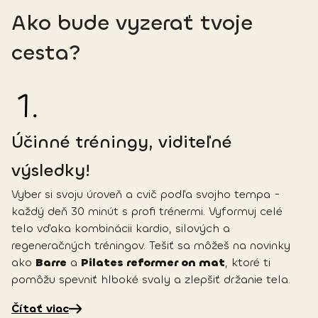
Ako bude vyzerať tvoje
cesta?
1
.
Účinné tréningy, viditeľné
výsledky!
Vyber si svoju úroveň a cvič podľa svojho tempa -
každý deň 30 minút s profi trénermi. Vyformuj celé
telo vďaka kombinácii kardio, silových a
regeneračných tréningov. Tešiť sa môžeš na novinky
ako
Barre
a
Pilates reformer on mat
, ktoré ti
pomôžu spevniť hlboké svaly a zlepšiť držanie tela.
Čítať viac