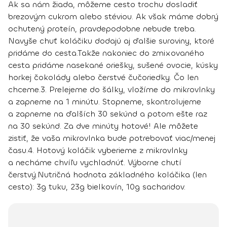
Ak sa nám žiada, môžeme cesto trochu dosladiť
brezovým cukrom alebo stéviou. Ak však máme dobrý
ochutený proteín, pravdepodobne nebude treba.
Navyše chuť koláčiku dodajú aj ďalšie suroviny, ktoré
pridáme do cesta.
Takže nakoniec do zmixovaného
cesta pridáme nasekané oriešky, sušené ovocie, kúsky
horkej čokolády alebo čerstvé čučoriedky. Čo len
chceme.
3.
Prelejeme do šálky, vložíme do mikrovlnky
a zapneme na 1 minútu. Stopneme, skontrolujeme
a zapneme na ďalších 30 sekúnd a potom ešte raz
na 30 sekúnd. Za dve minúty hotové! Ale môžete
zistiť, že vaša mikrovlnka bude potrebovať viac/menej
času.
4.
Hotový koláčik vyberieme z mikrovlnky
a necháme chvíľu vychladnúť. Výborne chutí
čerstvý.
Nutričná hodnota základného koláčika (len
cesto): 3g tuku, 23g bielkovín, 10g sacharidov.