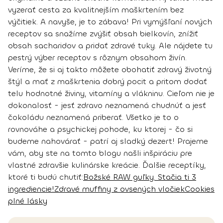
vyzerať cesta za kvalitnejším maškrtením bez
výčitiek. A navyše, je to zábava! Pri vymýšľaní nových
receptov sa snažíme zvýšiť obsah bielkovín, znížiť
obsah sacharidov a pridať zdravé tuky. Ale nájdete tu
pestrý výber receptov s rôznym obsahom živín.
Veríme, že si aj takto môžete obohatiť zdravý životný
štýl a mať z maškrtenia dobrý pocit a pritom dodať
telu hodnotné živiny, vitamíny a vlákninu. Cieľom nie je
dokonalosť - jesť zdravo neznamená chudnúť a jesť
čokoládu neznamená priberať. Všetko je to o
rovnováhe a psychickej pohode, ku ktorej - čo si
budeme nahovárať - patrí aj sladký dezert! Prajeme
vám, aby ste na tomto blogu našli inšpiráciu pre
vlastné zdravšie kulinárske kreácie.
Ďalšie receptíky,
ktoré ti budú chutiť:
Božské RAW guľky. Stačia ti 3
ingrediencie!
Zdravé muffiny z ovsených vločiek
Cookies
plné lásky