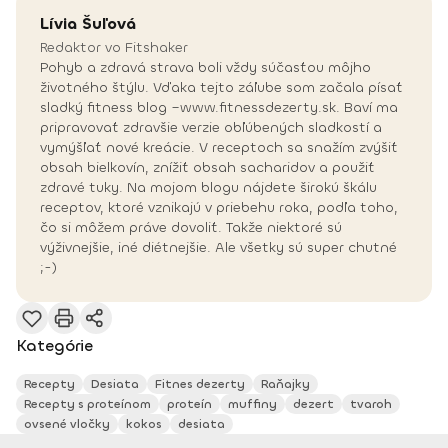
Lívia
Šuľová
Redaktor vo Fitshaker
Pohyb a zdravá strava boli vždy súčasťou môjho
životného štýlu. Vďaka tejto záľube som začala písať
sladký fitness blog –www.fitnessdezerty.sk. Baví ma
pripravovať zdravšie verzie obľúbených sladkostí a
vymýšľať nové kreácie. V receptoch sa snažím zvýšiť
obsah bielkovín, znížiť obsah sacharidov a použiť
zdravé tuky. Na mojom blogu nájdete širokú škálu
receptov, ktoré vznikajú v priebehu roka, podľa toho,
čo si môžem práve dovoliť. Takže niektoré sú
výživnejšie, iné diétnejšie. Ale všetky sú super chutné
;-)
Kategórie
Recepty
Desiata
Fitnes dezerty
Raňajky
Recepty s proteínom
proteín
muffiny
dezert
tvaroh
ovsené vločky
kokos
desiata