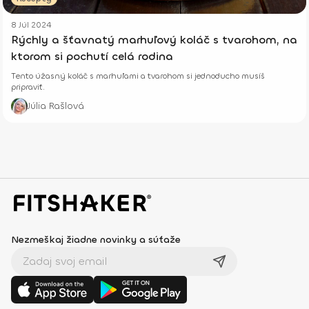
8 Júl 2024
Rýchly a šťavnatý marhuľový koláč s tvarohom, na
ktorom si pochutí celá rodina
Tento úžasný koláč s marhuľami a tvarohom si jednoducho musíš
pripraviť.
Júlia Rašlová
Nezmeškaj žiadne novinky a súťaže