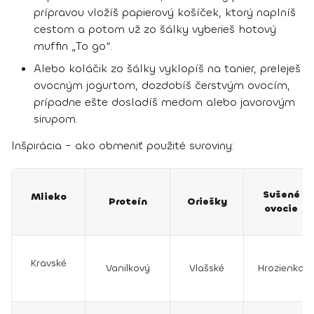
prípravou vložíš papierový košíček, ktorý naplníš
cestom a potom už zo šálky vyberieš hotový
muffin „To go“.
Alebo koláčik zo šálky vyklopíš na tanier, preleješ
ovocným jogurtom, dozdobíš čerstvým ovocím,
prípadne ešte dosladíš medom alebo javorovým
sirupom.
Inšpirácia - ako obmeniť použité suroviny:
Sušené
Mlieko
Proteín
Oriešky
ovocie
Kravské
Vanilkový
Vlašské
Hrozienka