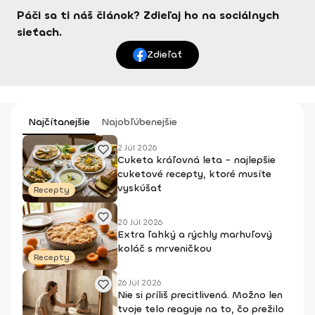
Páči sa ti náš článok? Zdieľaj ho na sociálnych
sieťach.
Zdieľať
Najčítanejšie
Najobľúbenejšie
2 Júl 2026
Cuketa kráľovná leta - najlepšie
cuketové recepty, ktoré musíte
vyskúšať
Recepty
20 Júl 2026
Extra ľahký a rýchly marhuľový
koláč s mrveničkou
Recepty
26 Júl 2026
Nie si príliš precitlivená. Možno len
tvoje telo reaguje na to, čo prežilo