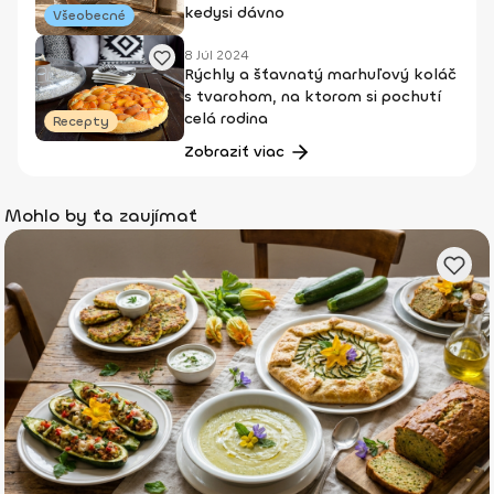
kedysi dávno
Všeobecné
8 Júl 2024
Rýchly a šťavnatý marhuľový koláč
s tvarohom, na ktorom si pochutí
celá rodina
Recepty
Zobraziť viac
Mohlo by ťa zaujímať