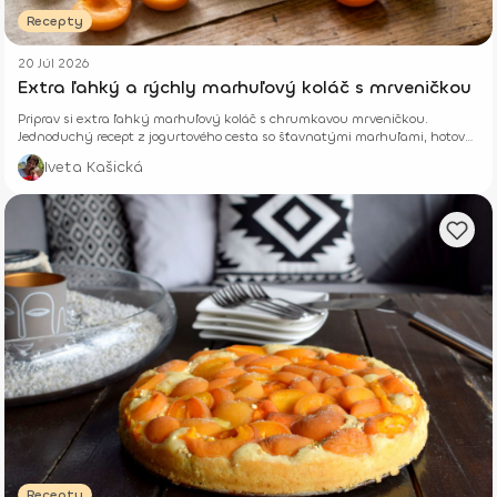
Recepty
20 Júl 2026
Extra ľahký a rýchly marhuľový koláč s mrveničkou
Priprav si extra ľahký marhuľový koláč s chrumkavou mrveničkou.
Jednoduchý recept z jogurtového cesta so šťavnatými marhuľami, hotový
z pár surovín.
Iveta Kašická
Recepty