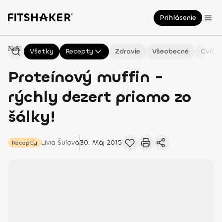
Prihlásenie
NaN
Všetky
Recepty
Zdravie
Všeobecné
Cvičen
Proteínový muffin -
rýchly dezert priamo zo
šálky!
Lívia
Šuľová
30. Máj 2015
Recepty