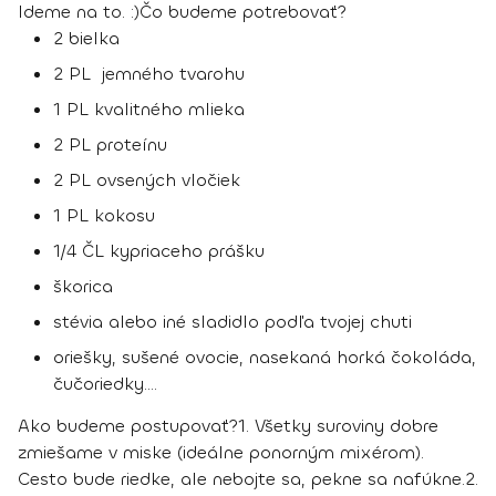
Ideme na to. :)
Čo budeme potrebovať?
2 bielka
2 PL jemného tvarohu
1 PL kvalitného mlieka
2 PL proteínu
2 PL ovsených vločiek
1 PL kokosu
1/4 ČL kypriaceho prášku
škorica
stévia alebo iné sladidlo podľa tvojej chuti
oriešky, sušené ovocie, nasekaná horká čokoláda,
čučoriedky....
Ako budeme postupovať?
1.
Všetky suroviny dobre
zmiešame v miske (ideálne ponorným mixérom).
Cesto bude riedke, ale nebojte sa, pekne sa nafúkne.
2.