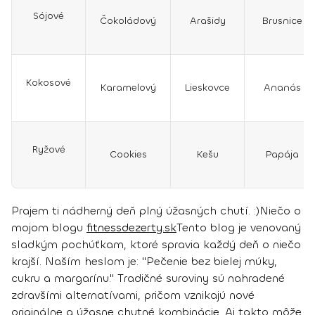
Sójové
Čokoládový
Arašidy
Brusnice
Kokosové
Karamelový
Lieskovce
Ananás
Ryžové
Cookies
Kešu
Papája
Prajem ti nádherný deň plný úžasných chutí. :)
Niečo o
mojom blogu
fitnessdezerty.sk
Tento blog je venovaný
sladkým pochúťkam, ktoré spravia každý deň o niečo
krajší. Naším heslom je: "Pečenie bez bielej múky,
cukru a margarínu." Tradičné suroviny sú nahradené
zdravšími alternatívami, pričom vznikajú nové
originálne a úžasne chutné kombinácie. Aj takto môže