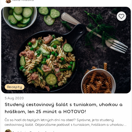
Recepty
5 Aug 2020
Studený cestovinový šalát s tuniakom, uhorkou a
hráškom, len 25 minút a HOTOVO!
Čo sa hodí do teplých letných dní na obed? Správne, je to studený
cestovinový šalát. Odporúčame podávať s tuniakom, hráškom a uhorkou.
Chutí božsky.