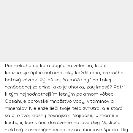
Pre niekoho celkom obyčajná zelenina, ktorú
konzumuje úplne automaticky každé ráno, pre iného
hotový zázrak. Pýtaš sa, čo môže byť na takej
nenápadnej zelenine, ako je uhorka, zaujímavé? Patrí
k tým najhodnotnejším letným pokrmom vôbec!
Obsahuje obrovské množstvo vody, vitamínov a
minerálov. Nielenže lieči tvoje telo zvnútra, ale stará
sa aj o tvoj krásny zovňajšok. Najradšej ju máme v
kuchyni, kde s ňou dokážeme hotové divy. Vyskúšaj
niektorý z overených receptov na uhorkové špecialitky