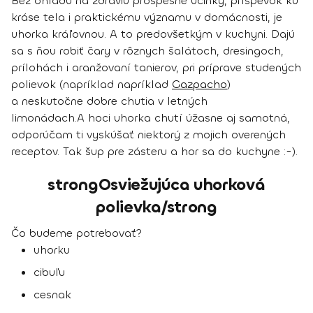
Bez ohľadu na zdraviu prospešné účinky, príspevok ku
kráse tela i praktickému významu v domácnosti, je
uhorka kráľovnou. A to predovšetkým v kuchyni. Dajú
sa s ňou robiť čary
v rôznych šalátoch, dresingoch,
prílohách
i aranžovaní tanierov, pri príprave
studených
polievok
(napríklad napríklad
Gazpacho
)
a neskutočne dobre chutia v
letných
limonádach
.
A hoci uhorka chutí úžasne aj samotná,
odporúčam ti vyskúšať niektorý
z mojich overených
receptov
. Tak šup pre zásteru a hor sa do kuchyne :-).
strongOsviežujúca uhorková
polievka/strong
Čo budeme potrebovať?
uhorku
cibuľu
cesnak