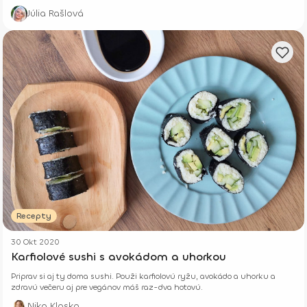
Júlia Rašlová
Recepty
30 Okt 2020
Karfiolové sushi s avokádom a uhorkou
Priprav si aj ty doma sushi. Použi karfiolovú ryžu, avokádo a uhorku a
zdravú večeru aj pre vegánov máš raz-dva hotovú.
Nika Klasko