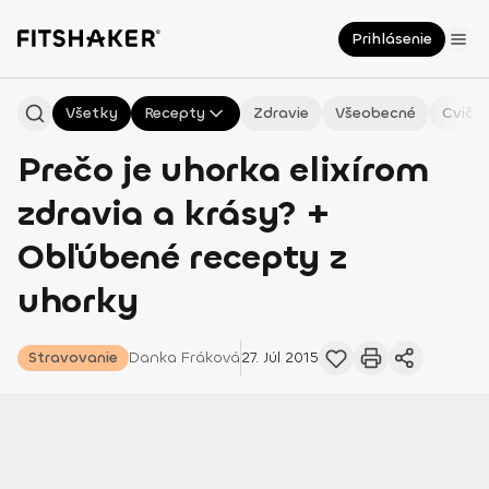
Prihlásenie
Všetky
Recepty
Zdravie
Všeobecné
Cvičen
Prečo je uhorka elixírom
zdravia a krásy? +
Obľúbené recepty z
uhorky
Stravovanie
Danka
Fráková
27. Júl 2015