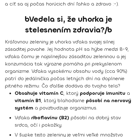
a cíť sa aj počas horúcich dní ľahko a zdravo :-).
bVedela si, že uhorka je
stelesnením zdravia?/b
Kráľovnou zeleniny je uhorka vďaka
svojej silnej
zásaditej povahe
. Jej hodnota pH sa hýbe medzi 8-9,
vďaka čomu je najsilnejšou zásaditou zeleninou a jej
konzumácia tak výrazne
pomáha pri prekyslenom
organizme
. Vďaka
vysokému obsahu vody (cca 90%)
patrí do jedálnička počas letných dní na doplnenie
pitného režimu. Čo ďalšie dodáva do tvojho tela?
Obsahuje vitamín C
, ktorý
podporuje imunitu
a
vitamín B1
, ktorý blahodarne
pôsobí na nervový
systém
a povzbudzuje organizmus.
Vďaka
riboflavínu (B2)
pôsobí na dobrý stav
srdca, očí i pokožky.
V šupke tejto zeleniny je veľmi veľké množstvo