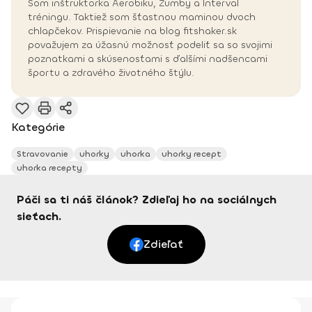
Som inštruktorka Aerobiku, Zumby a Interval
tréningu. Taktiež som šťastnou maminou dvoch
chlapčekov. Prispievanie na blog fitshaker.sk
považujem za úžasnú možnosť podeliť sa so svojimi
poznatkami a skúsenosťami s ďalšími nadšencami
športu a zdravého životného štýlu.
Kategórie
Stravovanie
uhorky
uhorka
uhorky recept
uhorka recepty
Páči sa ti náš článok? Zdieľaj ho na sociálnych
sieťach.
Zdieľať