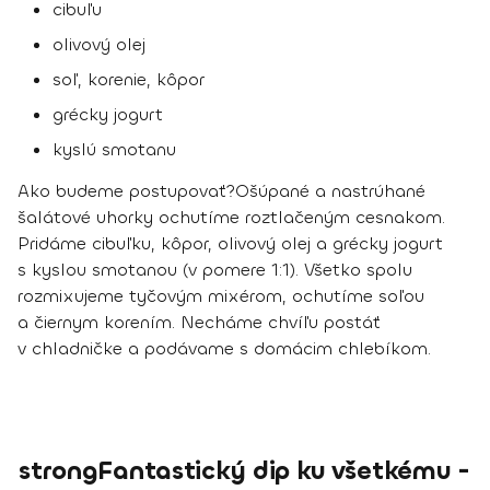
cibuľu
olivový olej
soľ, korenie, kôpor
grécky jogurt
kyslú smotanu
Ako budeme postupovať?
Ošúpané a nastrúhané
šalátové uhorky ochutíme roztlačeným cesnakom.
Pridáme cibuľku, kôpor, olivový olej a grécky jogurt
s kyslou smotanou (v pomere 1:1). Všetko spolu
rozmixujeme tyčovým mixérom, ochutíme soľou
a čiernym korením. Necháme chvíľu postáť
v chladničke a podávame s domácim chlebíkom.
strongFantastický dip ku všetkému -