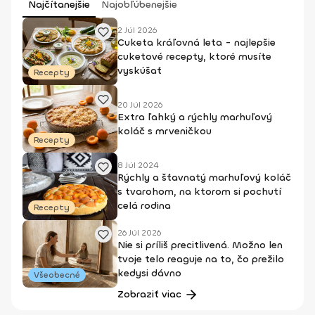
Najčítanejšie
Najobľúbenejšie
2 Júl 2026
Cuketa kráľovná leta - najlepšie
cuketové recepty, ktoré musíte
vyskúšať
Recepty
20 Júl 2026
Extra ľahký a rýchly marhuľový
koláč s mrveničkou
Recepty
8 Júl 2024
Rýchly a šťavnatý marhuľový koláč
s tvarohom, na ktorom si pochutí
celá rodina
Recepty
26 Júl 2026
Nie si príliš precitlivená. Možno len
tvoje telo reaguje na to, čo prežilo
kedysi dávno
Všeobecné
Zobraziť viac