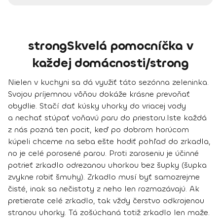
strongSkvelá pomocníčka v
každej domácnosti/strong
Nielen v kuchyni sa dá využiť táto sezónna zeleninka.
Svojou príjemnou vôňou
dokáže krásne prevoňať
obydlie
. Stačí dať kúsky uhorky do vriacej vody
a nechať stúpať voňavú paru do priestoru.
Iste každá
z nás pozná ten pocit, keď po dobrom horúcom
kúpeli chceme na seba ešte hodiť pohľad do zrkadla,
no je celé porosené parou.
Proti zaroseniu je účinné
potrieť zrkadlo odrezanou uhorkou
bez šupky (šupka
zvykne robiť šmuhy). Zrkadlo musí byť samozrejme
čisté, inak sa nečistoty z neho len rozmazávajú. Ak
pretierate celé zrkadlo, tak vždy čerstvo odkrojenou
stranou uhorky. Tá zošúchaná totiž zrkadlo len maže.