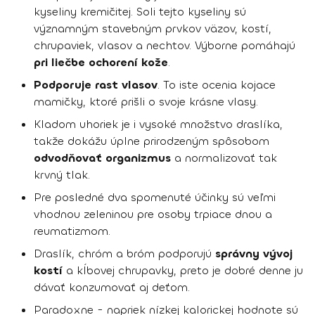
kyseliny kremičitej. Soli tejto kyseliny sú
významným stavebným prvkov väzov, kostí,
chrupaviek, vlasov a nechtov. Výborne pomáhajú
pri liečbe ochorení kože
.
Podporuje rast vlasov
. To iste ocenia kojace
mamičky, ktoré prišli o svoje krásne vlasy.
Kladom uhoriek je i vysoké množstvo draslíka,
takže dokážu úplne prirodzeným spôsobom
odvodňovať organizmus
a normalizovať tak
krvný tlak.
Pre posledné dva spomenuté účinky sú veľmi
vhodnou zeleninou pre osoby trpiace dnou a
reumatizmom.
Draslík, chróm a bróm podporujú
správny vývoj
kostí
a kĺbovej chrupavky, preto je dobré denne ju
dávať konzumovať aj deťom.
Paradoxne - napriek nízkej kalorickej hodnote sú