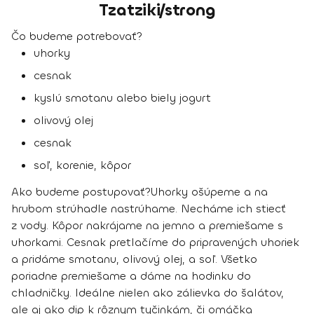
Tzatziki/strong
Čo budeme potrebovať?
uhorky
cesnak
kyslú smotanu alebo biely jogurt
olivový olej
cesnak
soľ, korenie, kôpor
Ako budeme postupovať?
Uhorky ošúpeme a na
hrubom strúhadle nastrúhame. Necháme ich stiecť
z vody. Kôpor nakrájame na jemno a premiešame s
uhorkami. Cesnak pretlačíme do pripravených uhoriek
a pridáme smotanu, olivový olej, a soľ. Všetko
poriadne premiešame a dáme na hodinku do
chladničky. Ideálne nielen ako zálievka do šalátov,
ale aj ako dip k rôznym tyčinkám, či omáčka