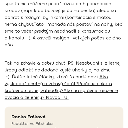
spestrenie môžeme pridať rôzne druhy domácich
sirupov (napríklad bazový je úplná pecka) alebo sa
pohrať s rôznymi bylinkami (kombinácia s mätou
nemá chybu).
Táto limonáda nás postaví na nohy, keď
sme to večer predtým neodhadli s konzumáciou
alkoholu :-). A osvieži malých i veľkých počas celého
dňa.
Tak na zdravie a dobrú chuť.
PS: Nezabudni si z letnej
úrody odložiť nakladané kyslé uhorky aj na zimu
:-).
Ďalšie letné články, ktoré ťa budú baviť:
Ako
vyskladať chutný a zdravý šalát?
Prečo je cuketa
kráľovnou letnej záhradky?
Ako na správne mrazenie
ovocia a zeleniny? Návod TU!
Danka
Fráková
Redaktor vo Fitshaker