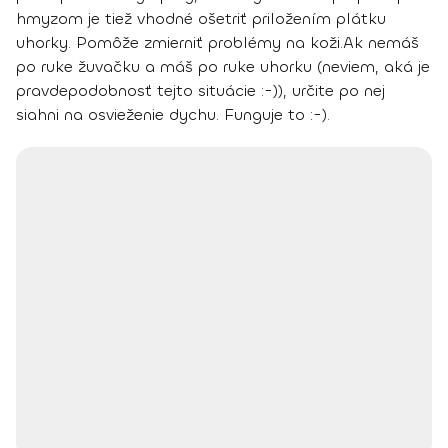
hmyzom je tiež vhodné ošetriť priložením plátku
uhorky.
Pomôže zmierniť problémy na koži.
Ak nemáš
po ruke žuvačku a máš po ruke uhorku (neviem, aká je
pravdepodobnosť tejto situácie :-)), určite po nej
siahni na osvieženie dychu. Funguje to :-).