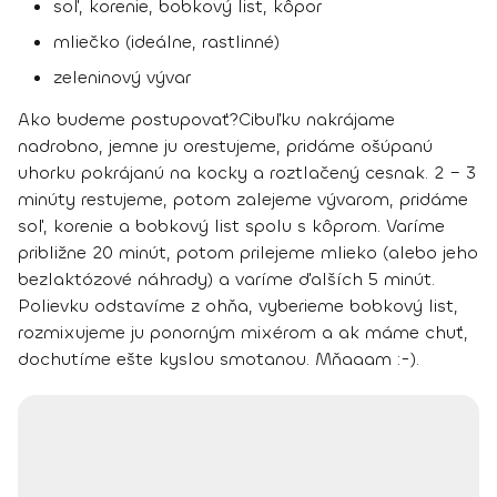
soľ, korenie, bobkový list, kôpor
mliečko (ideálne, rastlinné)
zeleninový vývar
Ako budeme postupovať?
Cibuľku nakrájame
nadrobno, jemne ju orestujeme, pridáme ošúpanú
uhorku pokrájanú na kocky a roztlačený cesnak. 2 – 3
minúty restujeme, potom zalejeme vývarom, pridáme
soľ, korenie a bobkový list spolu s kôprom. Varíme
približne 20 minút, potom prilejeme mlieko (alebo jeho
bezlaktózové náhrady) a varíme ďalších 5 minút.
Polievku odstavíme z ohňa, vyberieme bobkový list,
rozmixujeme ju ponorným mixérom a ak máme chuť,
dochutíme ešte kyslou smotanou. Mňaaam :-).