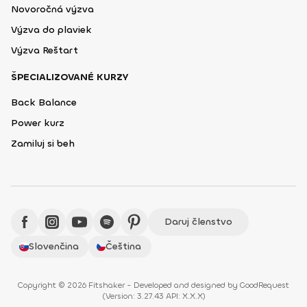
Novoročná výzva
Výzva do plaviek
Výzva Reštart
ŠPECIALIZOVANÉ KURZY
Back Balance
Power kurz
Zamiluj si beh
Daruj členstvo
Slovenčina
Čeština
Copyright © 2026 Fitshaker - Developed and designed by
GoodRequest
(
Version: 3.27.43 API: X.X.X
)