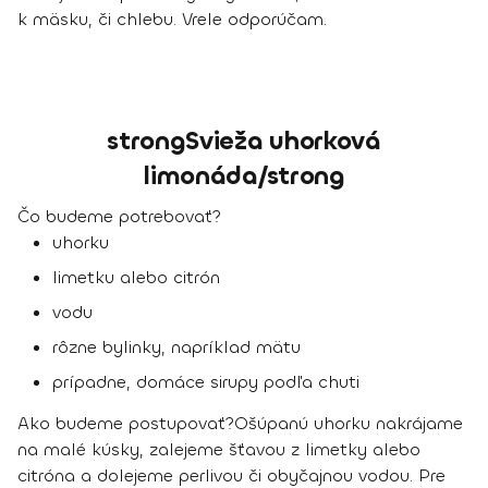
k mäsku, či chlebu. Vrele odporúčam.
strongSvieža uhorková
limonáda/strong
Čo budeme potrebovať?
uhorku
limetku alebo citrón
vodu
rôzne bylinky, napríklad mätu
prípadne, domáce sirupy podľa chuti
Ako budeme postupovať?
Ošúpanú uhorku nakrájame
na malé kúsky, zalejeme šťavou z limetky alebo
citróna a dolejeme perlivou či obyčajnou vodou. Pre