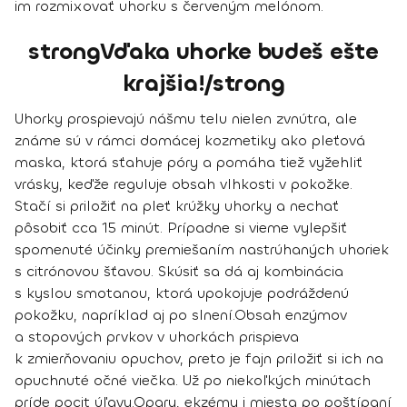
im rozmixovať uhorku s červeným melónom.
strongVďaka uhorke budeš ešte
krajšia!/strong
Uhorky prospievajú nášmu telu nielen zvnútra, ale
známe sú v rámci domácej kozmetiky ako
pleťová
maska,
ktorá sťahuje póry a
pomáha tiež vyžehliť
vrásky
, keďže reguluje obsah vlhkosti v pokožke.
Stačí si priložiť na pleť krúžky uhorky a nechať
pôsobiť cca 15 minút. Prípadne si vieme vylepšiť
spomenuté účinky premiešaním nastrúhaných uhoriek
s citrónovou šťavou. Skúsiť sa dá aj kombinácia
s kyslou smotanou, ktorá
upokojuje podráždenú
pokožku
, napríklad aj po slnení.
Obsah enzýmov
a stopových prvkov v uhorkách
prispieva
k zmierňovaniu opuchov
, preto je fajn priložiť si ich na
opuchnuté očné viečka. Už po niekoľkých minútach
príde pocit úľavy.
Opary, ekzémy i miesta po poštípaní