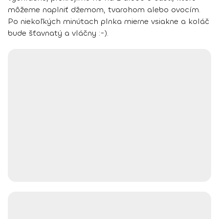
môžeme naplniť džemom, tvarohom alebo ovocím.
Po niekoľkých minútach plnka mierne vsiakne a koláč
bude šťavnatý a vláčny :-).