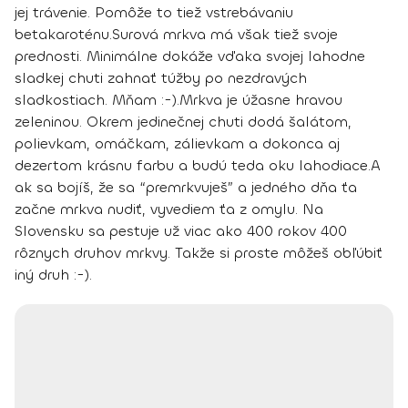
jej trávenie. Pomôže to tiež vstrebávaniu
betakaroténu.
Surová mrkva má však tiež svoje
prednosti. Minimálne dokáže vďaka svojej lahodne
sladkej chuti zahnať túžby po nezdravých
sladkostiach. Mňam :-).
Mrkva je úžasne hravou
zeleninou. Okrem jedinečnej chuti dodá šalátom,
polievkam, omáčkam, zálievkam a dokonca aj
dezertom krásnu farbu a budú teda oku lahodiace.
A
ak sa bojíš, že sa “premrkvuješ” a jedného dňa ťa
začne mrkva nudiť, vyvediem ťa z omylu. Na
Slovensku sa pestuje už viac ako 400 rokov 400
rôznych druhov mrkvy. Takže si proste môžeš obľúbiť
iný druh :-).