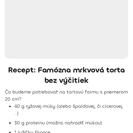
Recept: Famózna mrkvová torta
bez výčitiek
Čo budeme potrebovať na tortovú formu s priemerom
20 cm?
40 g ryžovej múky (alebo špaldovej, či cícerovej,
…)
30 g proteínu (možno nahradiť múkou)
1 lyžičku škorice