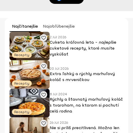
Najčítanejšie
Najobľúbenejšie
2 Júl 2026
Cuketa kráľovná leta - najlepšie
cuketové recepty, ktoré musíte
vyskúšať
Recepty
20 Júl 2026
Extra ľahký a rýchly marhuľový
koláč s mrveničkou
Recepty
8 Júl 2024
Rýchly a šťavnatý marhuľový koláč
s tvarohom, na ktorom si pochutí
celá rodina
Recepty
26 Júl 2026
Nie si príliš precitlivená. Možno len