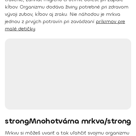
kĺbov
. Organizmu dodáva živiny potrebné pri zdravom
vývoji zubov, kĺbov aj zraku. Nie náhodou je mrkva
jednou z prvých potravín pri zavádzaní
príkrmov pre
malé detičky
.
strongMnohotvárna mrkva/strong
Mrkvu si môžeš uvariť a tak uľahčiť svojmu organizmu