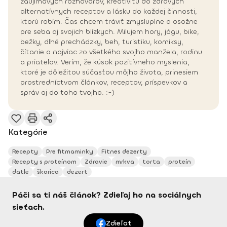
zaujímavých rozhovorov, kreativitu do zdravých
alternatívnych receptov a lásku do každej činnosti,
ktorú robím. Čas chcem tráviť zmysluplne a osožne
pre seba aj svojich blízkych. Milujem hory, jógu, bike,
bežky, dlhé prechádzky, beh, turistiku, komiksy,
čítanie a najviac zo všetkého svojho manžela, rodinu
a priateľov. Verím, že kúsok pozitívneho myslenia,
ktoré je dôležitou súčasťou môjho života, prinesiem
prostredníctvom článkov, receptov, príspevkov a
správ aj do toho tvojho. :-)
Kategórie
Recepty
Pre fitmaminky
Fitnes dezerty
Recepty s proteínom
Zdravie
mrkva
torta
proteín
datle
škorica
dezert
Páči sa ti náš článok? Zdieľaj ho na sociálnych
sieťach.
Zdieľať