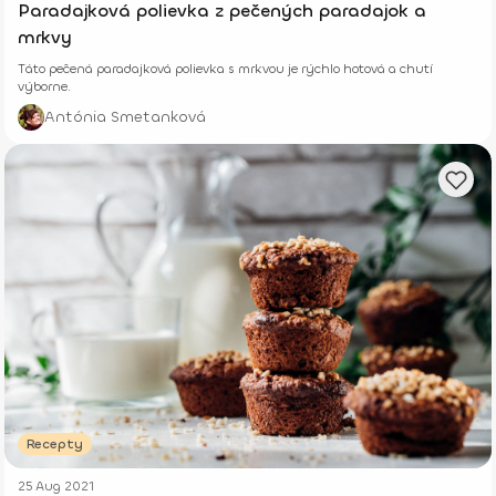
Paradajková polievka z pečených paradajok a
mrkvy
Táto pečená paradajková polievka s mrkvou je rýchlo hotová a chutí
výborne.
Antónia Smetanková
Recepty
25 Aug 2021