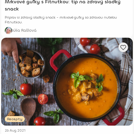
Mrkvové guľky s Fitnutkou: tip na zdravý sladký
snack
Priprav si zdravý sladký snack - mrkvové guľky so zdravou nutelou
Fitnutkou.
Júlia Rašlová
Recepty
26 Aug 2021