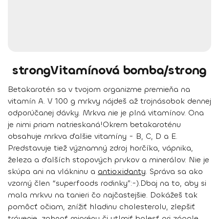
strongVitamínová bomba/strong
Betakarotén sa v tvojom organizme premieňa na
vitamín A. V 100 g mrkvy nájdeš až
trojnásobok dennej
odporúčanej dávky.
Mrkva nie je plná vitamínov. Ona
je nimi priam natrieskaná!
Okrem betakaroténu
obsahuje mrkva ďalšie
vitamíny - B, C, D a E.
Predstavuje tiež významný zdroj
horčíka, vápnika,
železa
a ďalších stopových prvkov a minerálov. Nie je
skúpa ani na
vlákninu a
antioxidanty
. Správa sa ako
vzorný člen “superfoods rodinky”:-).
Dbaj na to, aby si
mala mrkvu na tanieri čo najčastejšie. Dokážeš tak
pomôcť očiam, znížiť hladinu cholesterolu, zlepšiť
trávenie, zahnať migrénu či utlmiť bolesť pri zápale