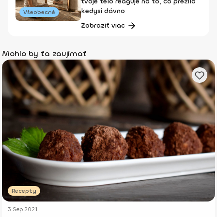
tvoje telo reaguje na to, čo prežilo
kedysi dávno
Všeobecné
Zobraziť viac
Mohlo by ťa zaujímať
Recepty
3 Sep 2021