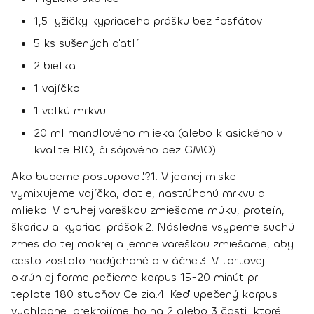
1,5 lyžičky kypriaceho prášku bez fosfátov
5 ks sušených ďatlí
2 bielka
1 vajíčko
1 veľkú mrkvu
20 ml mandľového mlieka (alebo klasického v
kvalite BIO, či sójového bez GMO)
Ako budeme postupovať?
1. V jednej miske
vymixujeme vajíčka, ďatle, nastrúhanú mrkvu a
mlieko. V druhej vareškou zmiešame múku, proteín,
škoricu a kypriaci prášok.
2. Následne vsypeme suchú
zmes do tej mokrej a jemne vareškou zmiešame, aby
cesto zostalo nadýchané a vláčne.
3. V tortovej
okrúhlej forme pečieme korpus 15-20 minút pri
teplote 180 stupňov Celzia.
4. Keď upečený korpus
vychladne, prekrojíme ho na 2 alebo 3 časti, ktoré