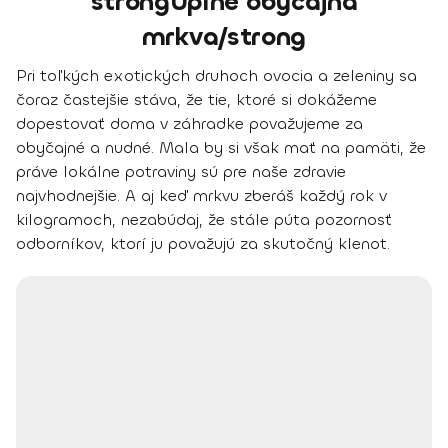
strongÚplne obyčajná
mrkva/strong
Pri toľkých exotických druhoch ovocia a zeleniny sa
čoraz častejšie stáva, že tie, ktoré si dokážeme
dopestovať doma v záhradke považujeme za
obyčajné a nudné. Mala by si však mať na pamäti, že
práve lokálne potraviny sú pre naše zdravie
najvhodnejšie. A aj keď mrkvu zberáš každý rok v
kilogramoch, nezabúdaj, že stále púta pozornosť
odborníkov, ktorí ju považujú za skutočný klenot.