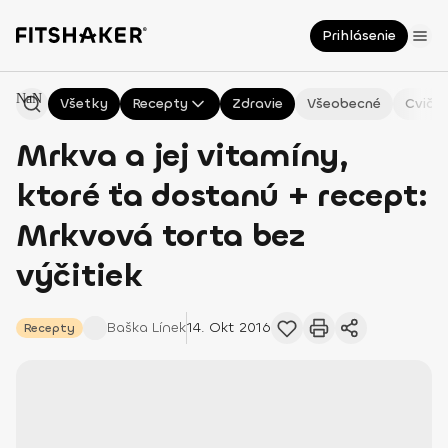
Prihlásenie
NaN
Všetky
Recepty
Zdravie
Všeobecné
Cvičen
Mrkva a jej vitamíny,
ktoré ťa dostanú + recept:
Mrkvová torta bez
výčitiek
Baška
Línek
14. Okt 2016
Recepty