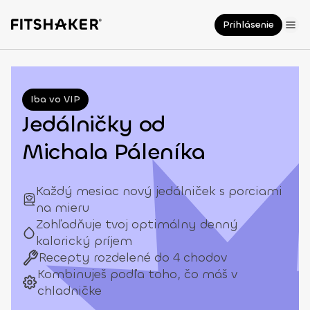
Prihlásenie
Iba vo VIP
Jedálničky od
Michala Páleníka
Každý mesiac nový jedálniček s porciami
na mieru
Zohľadňuje tvoj optimálny denný
kalorický príjem
Recepty rozdelené do 4 chodov
Kombinuješ podľa toho, čo máš v
chladničke